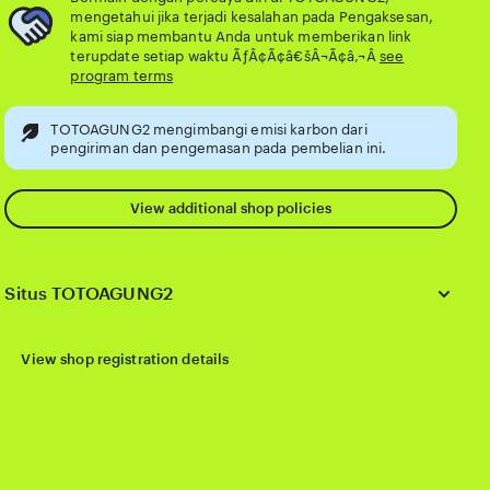
mengetahui jika terjadi kesalahan pada Pengaksesan,
kami siap membantu Anda untuk memberikan link
terupdate setiap waktu ÃƒÂ¢Ã¢â€šÂ¬Ã¢â‚¬Â
see
program terms
TOTOAGUNG2 mengimbangi emisi karbon dari
pengiriman dan pengemasan pada pembelian ini.
View additional shop policies
Situs TOTOAGUNG2
View shop registration details