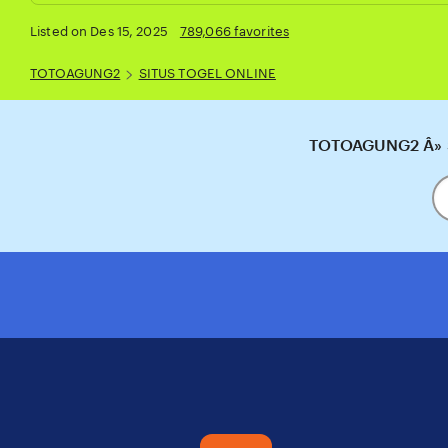
Listed on Des 15, 2025
789,066 favorites
TOTOAGUNG2
SITUS TOGEL ONLINE
TOTOAGUNG2 Â» So
En
y
em