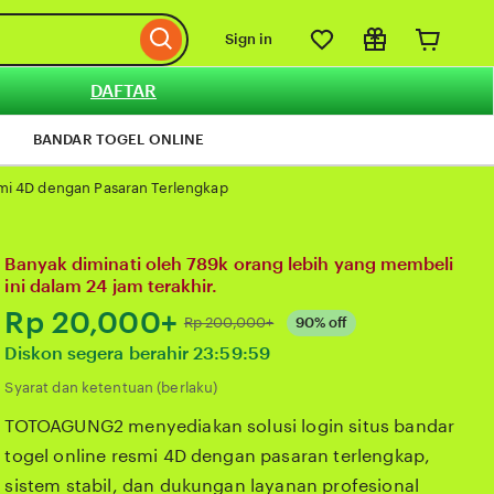
Sign in
DAFTAR
BANDAR TOGEL ONLINE
mi 4D dengan Pasaran Terlengkap
Banyak diminati oleh 789k orang lebih yang membeli
ini dalam 24 jam terakhir.
Harga:
Rp 20,000+
Normal:
Rp 200,000+
90% off
Diskon segera berahir
23:59:59
Syarat dan ketentuan (berlaku)
TOTOAGUNG2 menyediakan solusi login situs bandar
togel online resmi 4D dengan pasaran terlengkap,
sistem stabil, dan dukungan layanan profesional