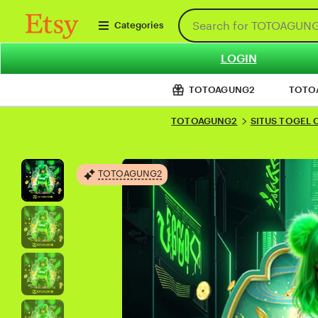
Skip
Search
TOTOAGUNG2
to
Categories
for
Content
items
or
LOGIN
shops
TOTOAGUNG2
TOTO
TOTOAGUNG2
SITUS TOGEL 
TOTOAGUNG2