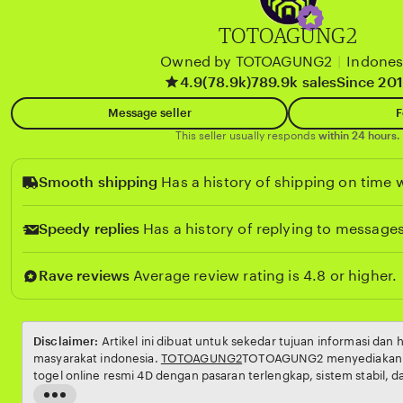
t
e
TOTOAGUNG2
a
n
Owned by TOTOAGUNG2
|
Indones
g
a
4.9
(78.9k)
789.9k sales
Since 20
i
l
Message seller
F
S
This seller usually responds
within 24 hours.
t
e
Smooth shipping
Has a history of shipping on time w
f
a
Speedy replies
Has a history of replying to messages
n
y
Rave reviews
Average review rating is 4.8 or higher.
Disclaimer:
Artikel ini dibuat untuk sekedar tujuan informasi dan
masyarakat indonesia.
TOTOAGUNG2
TOTOAGUNG2 menyediakan sol
togel online resmi 4D dengan pasaran terlengkap, sistem stabil, 
profesional online 24jam.
Read