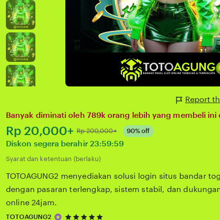
Report t
Banyak diminati oleh 789k orang lebih yang membeli ini 
Harga:
Rp 20,000+
Normal:
Rp 200,000+
90% off
Diskon segera berahir
23:59:59
Syarat dan ketentuan (berlaku)
TOTOAGUNG2 menyediakan solusi login situs bandar tog
dengan pasaran terlengkap, sistem stabil, dan dukungan
online 24jam.
5
TOTOAGUNG2