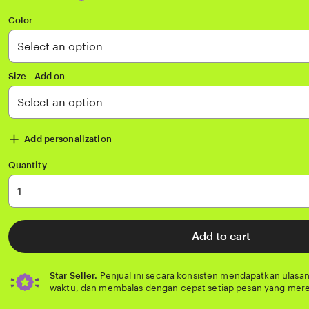
out
of
Color
5
stars
Size - Add on
Add personalization
Quantity
Add to cart
Star Seller.
Penjual ini secara konsisten mendapatkan ulasan
waktu, dan membalas dengan cepat setiap pesan yang mere