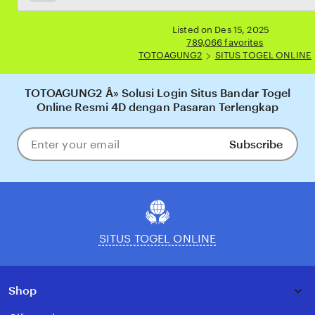
the
full
Listed on Des 15, 2025
description
789,066 favorites
TOTOAGUNG2
SITUS TOGEL ONLINE
TOTOAGUNG2 Â» Solusi Login Situs Bandar Togel
Online Resmi 4D dengan Pasaran Terlengkap
Subscribe
Enter
your
email
SITUS TOGEL ONLINE
Shop